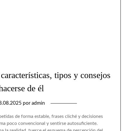
aracterísticas, tipos y consejos
hacerse de él
8.08.2025
por
admin
etidas de forma estable, frases cliché y decisiones
orma poco convencional y sentirse autosuficiente.
 la realidad, tuerce el esquema de percepción del