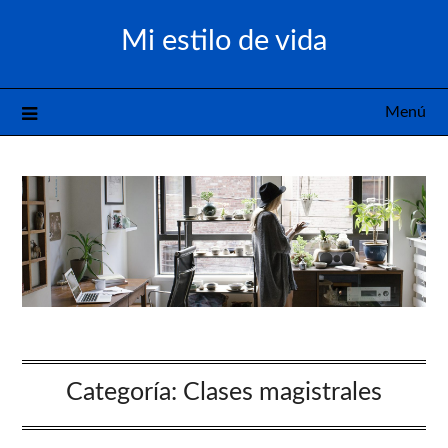
Saltar
Mi estilo de vida
al
contenido
Menú
Categoría:
Clases magistrales