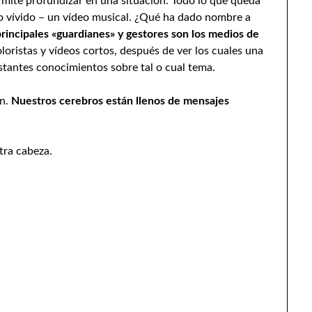
mite profundizar en una situación. Todo lo que queda
o vívido – un vídeo musical. ¿Qué ha dado nombre a
rincipales «guardianes» y gestores son los medios de
oloristas y vídeos cortos, después de ver los cuales una
astantes conocimientos sobre tal o cual tema.
n.
Nuestros cerebros están llenos de mensajes
tra cabeza.