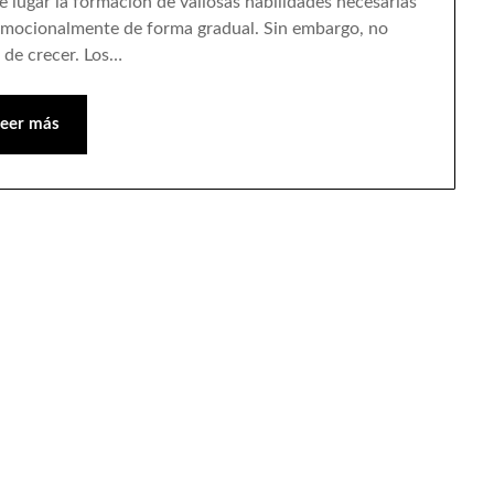
 lugar la formación de valiosas habilidades necesarias
 emocionalmente de forma gradual. Sin embargo, no
 de crecer. Los…
Leer más