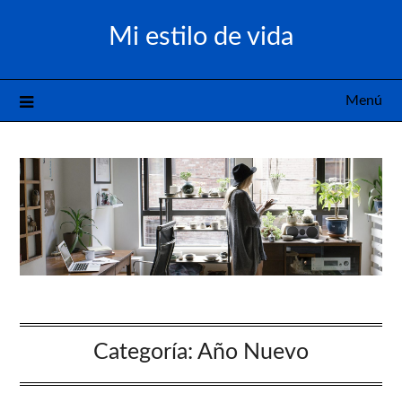
Saltar
Mi estilo de vida
al
contenido
Menú
Categoría:
Año Nuevo