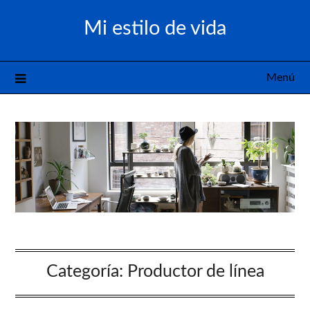
Saltar
Mi estilo de vida
al
contenido
Menú
Categoría:
Productor de línea