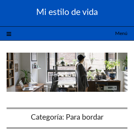
Saltar
Mi estilo de vida
al
contenido
Menú
Categoría:
Para bordar