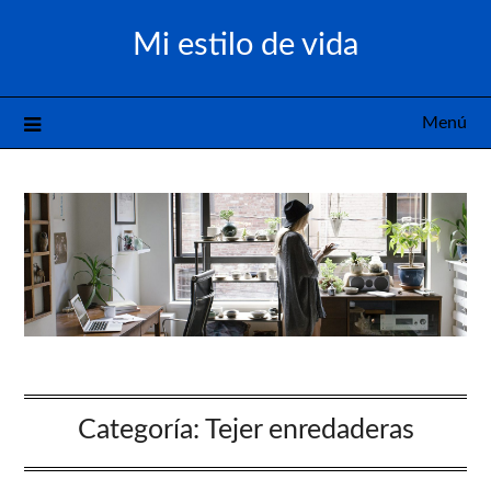
Saltar
Mi estilo de vida
al
contenido
Menú
Categoría:
Tejer enredaderas