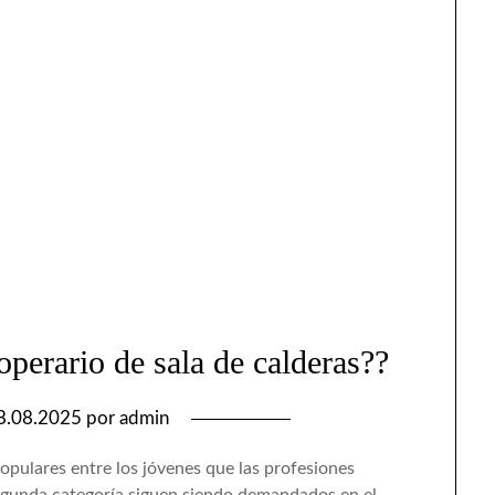
perario de sala de calderas??
8.08.2025
por
admin
populares entre los jóvenes que las profesiones
 segunda categoría siguen siendo demandados en el