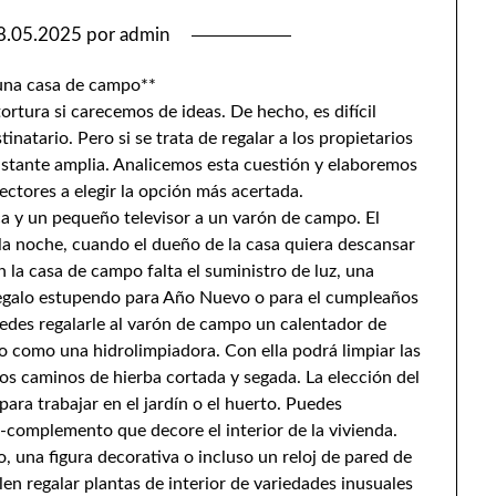
8.05.2025
por
admin
 una casa de campo**
rtura si carecemos de ideas. De hecho, es difícil
inatario. Pero si se trata de regalar a los propietarios
bastante amplia. Analicemos esta cuestión y elaboremos
lectores a elegir la opción más acertada.
a y un pequeño televisor a un varón de campo. El
 la noche, cuando el dueño de la casa quiera descansar
en la casa de campo falta el suministro de luz, una
egalo estupendo para Año Nuevo o para el cumpleaños
uedes regalarle al varón de campo un calentador de
lo como una hidrolimpiadora. Con ella podrá limpiar las
los caminos de hierba cortada y segada. La elección del
para trabajar en el jardín o el huerto. Puedes
complemento que decore el interior de la vivienda.
, una figura decorativa o incluso un reloj de pared de
len regalar plantas de interior de variedades inusuales