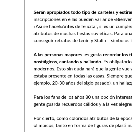
Serán apropiados todo tipo de carteles y estir
inscripciones en ellas pueden variar de «Bienvenid
«Así se hace!«Antes de felicitar, si es un cump
atributos de muchas fiestas soviéticas. Para un
conseguir retratos de Lenin y Stalin – símbolos
A las personas mayores les gusta recordar los t
nostálgicos, cantando y bailando.
Es obligatori
modernos. Esto sin duda hará que la gente vuel
estaba presente en todas las casas. Siempre que
ejemplo, 20-30 años del siglo pasado), un halla
Para los fans de los años 80 una opción intere
gente guarda recuerdos cálidos y a la vez alegre
Por cierto, como coloridos atributos de la époc
olímpicos, tanto en forma de figuras de plastil