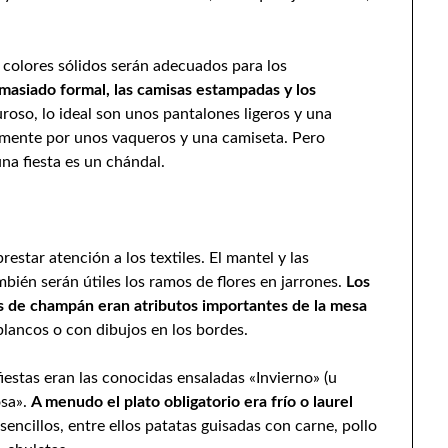
e colores sólidos serán adecuados para los
emasiado formal, las camisas estampadas y los
uroso, lo ideal son unos pantalones ligeros y una
lmente por unos vaqueros y una camiseta. Pero
una fiesta es un chándal.
estar atención a los textiles. El mantel y las
mbién serán útiles los ramos de flores en jarrones.
Los
pas de champán eran atributos importantes de la mesa
 blancos o con dibujos en los bordes.
fiestas eran las conocidas ensaladas «Invierno» (u
osa».
A menudo el plato obligatorio era frío o laurel
sencillos, entre ellos patatas guisadas con carne, pollo