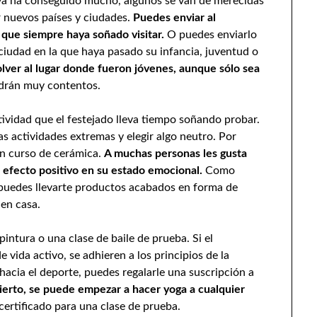
e ya ha conseguido mucho, algunos se van de merecidas
 nuevos países y ciudades.
Puedes enviar al
que siempre haya soñado visitar.
O puedes enviarlo
 ciudad en la que haya pasado su infancia, juventud o
ver al lugar donde fueron jóvenes, aunque sólo sea
ndrán muy contentos.
tividad que el festejado lleva tiempo soñando probar.
s actividades extremas y elegir algo neutro. Por
un curso de cerámica.
A muchas personas les gusta
n efecto positivo en su estado emocional.
Como
 puedes llevarte productos acabados en forma de
 en casa.
pintura o una clase de baile de prueba. Si el
 vida activo, se adhieren a los principios de la
hacia el deporte, puedes regalarle una suscripción a
ierto, se puede empezar a hacer yoga a cualquier
certificado para una clase de prueba.