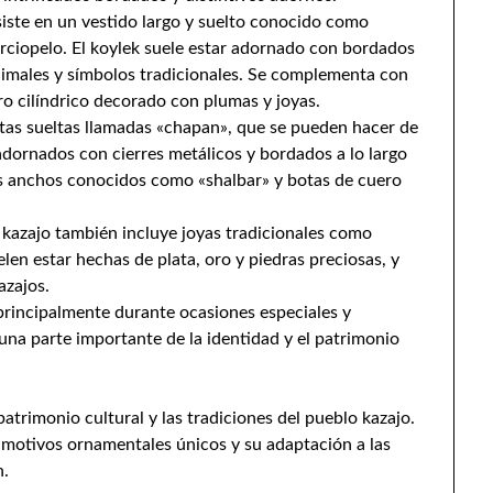
nsiste en un vestido largo y suelto conocido como
rciopelo. El koylek suele estar adornado con bordados
nimales y símbolos tradicionales. Se complementa con
o cilíndrico decorado con plumas y joyas.
tas sueltas llamadas «chapan», que se pueden hacer de
adornados con cierres metálicos y bordados a lo largo
s anchos conocidos como «shalbar» y botas de cuero
l kazajo también incluye joyas tradicionales como
elen estar hechas de plata, oro y piedras preciosas, y
azajos.
a principalmente durante ocasiones especiales y
 una parte importante de la identidad y el patrimonio
patrimonio cultural y las tradiciones del pueblo kazajo.
s motivos ornamentales únicos y su adaptación a las
n.