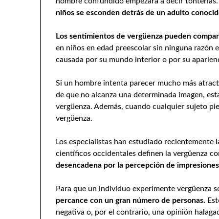
hombre confundido empezará a decir tonterías.
niños se esconden detrás de un adulto conocid
Los sentimientos de vergüenza pueden compara
en niños en edad preescolar sin ninguna razón en
causada por su mundo interior o por su aparienc
Si un hombre intenta parecer mucho más atracti
de que no alcanza una determinada imagen, est
vergüenza. Además, cuando cualquier sujeto pie
vergüenza.
Los especialistas han estudiado recientemente l
científicos occidentales definen la vergüenza 
desencadena por la percepción de impresiones 
Para que un individuo experimente vergüenza s
percance con un gran número de personas.
Est
negativa o, por el contrario, una opinión halag