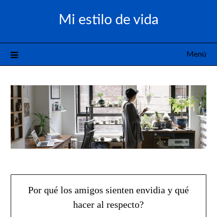
Saltar
Mi estilo de vida
al
contenido
Menú
Por qué los amigos sienten envidia y qué
hacer al respecto?