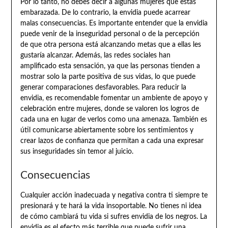
Por lo tanto, no debes decir a algunas mujeres que estás
embarazada. De lo contrario, la envidia puede acarrear
malas consecuencias. Es importante entender que la envidia
puede venir de la inseguridad personal o de la percepción
de que otra persona está alcanzando metas que a ellas les
gustaría alcanzar. Además, las redes sociales han
amplificado esta sensación, ya que las personas tienden a
mostrar solo la parte positiva de sus vidas, lo que puede
generar comparaciones desfavorables. Para reducir la
envidia, es recomendable fomentar un ambiente de apoyo y
celebración entre mujeres, donde se valoren los logros de
cada una en lugar de verlos como una amenaza. También es
útil comunicarse abiertamente sobre los sentimientos y
crear lazos de confianza que permitan a cada una expresar
sus inseguridades sin temor al juicio.
Consecuencias
Cualquier acción inadecuada y negativa contra ti siempre te
presionará y te hará la vida insoportable. No tienes ni idea
de cómo cambiará tu vida si sufres envidia de los negros. La
envidia es el efecto más terrible que puede sufrir una