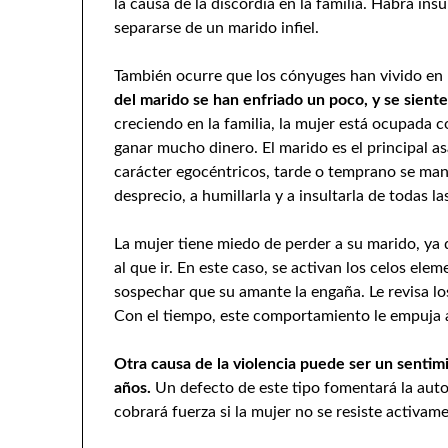
la causa de la discordia en la familia. Habrá ins
separarse de un marido infiel.
También ocurre que los cónyuges han vivido e
del marido se han enfriado un poco, y se sient
creciendo en la familia, la mujer está ocupada c
ganar mucho dinero. El marido es el principal as
carácter egocéntricos, tarde o temprano se mani
desprecio, a humillarla y a insultarla de todas l
La mujer tiene miedo de perder a su marido, ya 
al que ir. En este caso, se activan los celos ele
sospechar que su amante la engaña. Le revisa los 
Con el tiempo, este comportamiento le empuja a 
Otra causa de la violencia puede ser un sentimi
años.
Un defecto de este tipo fomentará la auto
cobrará fuerza si la mujer no se resiste activam