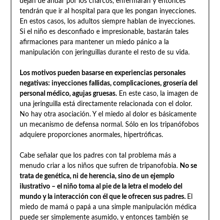
dejan de andar por los charcos, enfermarán y entonces
tendrán que ir al hospital para que les pongan inyecciones.
En estos casos, los adultos siempre hablan de inyecciones.
Si el niño es desconfiado e impresionable, bastarán tales
afirmaciones para mantener un miedo pánico a la
manipulación con jeringuillas durante el resto de su vida.
Los motivos pueden basarse en experiencias personales
negativas: inyecciones fallidas, complicaciones, grosería del
personal médico, agujas gruesas.
En este caso, la imagen de
una jeringuilla está directamente relacionada con el dolor.
No hay otra asociación. Y el miedo al dolor es básicamente
un mecanismo de defensa normal. Sólo en los tripanófobos
adquiere proporciones anormales, hipertróficas.
Cabe señalar que los padres con tal problema más a
menudo criar a los niños que sufren de tripanofobia.
No se
trata de genética, ni de herencia, sino de un ejemplo
ilustrativo – el niño toma al pie de la letra el modelo del
mundo y la interacción con él que le ofrecen sus padres.
El
miedo de mamá o papá a una simple manipulación médica
puede ser simplemente asumido, y entonces también se