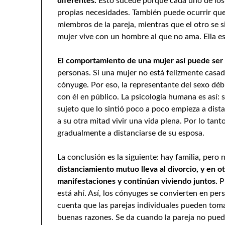
diferentes.
Esto sucede porque cada uno de los 
propias necesidades. También puede ocurrir que 
miembros de la pareja, mientras que el otro se s
mujer vive con un hombre al que no ama. Ella es 
El comportamiento de una mujer así puede ser
personas. Si una mujer no está felizmente casada
cónyuge. Por eso, la representante del sexo déb
con él en público. La psicología humana es así: 
sujeto que lo sintió poco a poco empieza a dist
a su otra mitad vivir una vida plena. Por lo ta
gradualmente a distanciarse de su esposa.
La conclusión es la siguiente: hay familia, pero 
distanciamiento mutuo lleva al divorcio, y en o
manifestaciones y continúan viviendo juntos.
Pr
está ahí. Así, los cónyuges se convierten en per
cuenta que las parejas individuales pueden tom
buenas razones. Se da cuando la pareja no puede