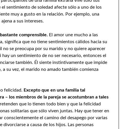
participantes de una familia extraña vive sólo sus
el sentimiento de soledad afecte sólo a uno de los
iente muy a gusto en la relación. Por ejemplo, una
ajena a sus intereses.
 bastante comprensible.
El amor une mucho a las
, significa que no tiene sentimientos cálidos hacia su
il no se preocupa por su marido y no quiere aparecer
si hay un sentimiento de no ser necesario, entonces el
anciarse también. Él siente instintivamente que impide
nto, a su vez, el marido no amado también comienza
no felicidad.
Excepto que en una familia tal
tra – los miembros de la pareja se acostumbran a tales
etenden que lo tienen todo bien y que la felicidad
sonas solitarias que sólo viven juntas. Hay que tener en
ar conscientemente el camino del desapego por varias
 divorciarse a causa de los hijos. Las personas