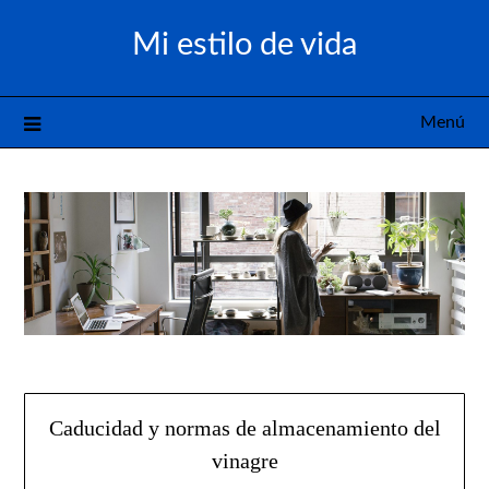
Saltar
Mi estilo de vida
al
contenido
Menú
Caducidad y normas de almacenamiento del
vinagre