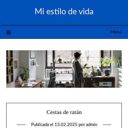
Saltar
Mi estilo de vida
al
contenido
Menú
Cestas de ratán
Publicada el
13.02.2025
por
admin