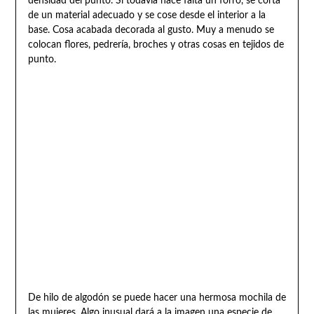
densidad del punto. Si todavía hace falta un forro, se corta
de un material adecuado y se cose desde el interior a la
base. Cosa acabada decorada al gusto. Muy a menudo se
colocan flores, pedrería, broches y otras cosas en tejidos de
punto.
De hilo de algodón se puede hacer una hermosa mochila de
las mujeres. Algo inusual dará a la imagen una especie de