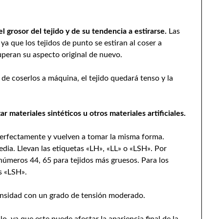
el grosor del tejido y de su tendencia a estirarse.
Las
ya que los tejidos de punto se estiran al coser a
cuperan su aspecto original de nuevo.
 de coserlos a máquina, el tejido quedará tenso y la
r materiales sintéticos u otros materiales artificiales.
perfectamente y vuelven a tomar la misma forma.
dia. Llevan las etiquetas «LH», «LL» o «LSH». Por
 números 44, 65 para tejidos más gruesos. Para los
as «LSH».
ensidad con un grado de tensión moderado.
o, ya que este puede afectar la apariencia final de la