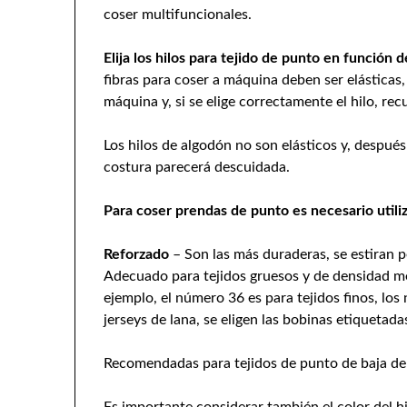
coser multifuncionales.
Elija los hilos para tejido de punto en función d
fibras para coser a máquina deben ser elásticas, 
máquina y, si se elige correctamente el hilo, re
Los hilos de algodón no son elásticos y, después
costura parecerá descuidada.
Para coser prendas de punto es necesario utiliza
Reforzado
– Son las más duraderas, se estiran 
Adecuado para tejidos gruesos y de densidad me
ejemplo, el número 36 es para tejidos finos, los
jerseys de lana, se eligen las bobinas etiquetad
Recomendadas para tejidos de punto de baja d
Es importante considerar también el color del hil