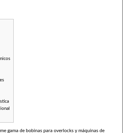
únicos
les
stica
sional
orme gama de bobinas para overlocks y máquinas de