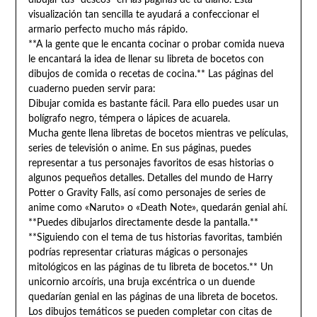
dibujar tus “deseos” en las páginas de tu diario. Esta
visualización tan sencilla te ayudará a confeccionar el
armario perfecto mucho más rápido.
**A la gente que le encanta cocinar o probar comida nueva
le encantará la idea de llenar su libreta de bocetos con
dibujos de comida o recetas de cocina.** Las páginas del
cuaderno pueden servir para:
Dibujar comida es bastante fácil. Para ello puedes usar un
bolígrafo negro, témpera o lápices de acuarela.
Mucha gente llena libretas de bocetos mientras ve películas,
series de televisión o anime. En sus páginas, puedes
representar a tus personajes favoritos de esas historias o
algunos pequeños detalles. Detalles del mundo de Harry
Potter o Gravity Falls, así como personajes de series de
anime como «Naruto» o «Death Note», quedarán genial ahí.
**Puedes dibujarlos directamente desde la pantalla.**
**Siguiendo con el tema de tus historias favoritas, también
podrías representar criaturas mágicas o personajes
mitológicos en las páginas de tu libreta de bocetos.** Un
unicornio arcoíris, una bruja excéntrica o un duende
quedarían genial en las páginas de una libreta de bocetos.
Los dibujos temáticos se pueden completar con citas de