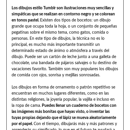
Los dibujos estilo Tumblr son ilustraciones muy sencillas y
simpáticas que se realizan en contorno negro y se colorean
en tonos pastel.
Existen dos tipos de bocetos: un dibujo
grande que ocupa toda la hoja, o un conjunto de pequeñas
pegatinas sobre el mismo tema, como gatos, comida o
personas. En este tipo de dibujos, la técnica no es lo
principal, es mucho más importante transmitir un
determinado estado de ánimo o atmósfera a través del
dibujo. Puede ser un cartón de leche junto a una galleta de
chocolate, una bandada de pájaros salvajes o tu destino de
vacaciones favorito. También son muy populares los dibujos
de comida con ojos, sonrisa y mejillas sonrosadas.
Los dibujos en forma de ornamento o patrón repetitivo se
encuentran en muchos lugares diferentes, como en las
distintas religiones, la joyería popular, la vajilla e incluso en
la ropa de cama.
Puedes llenar un cuaderno de bocetos con
las imágenes más bonitas que hayas visto, o inventar las
tuyas propias dejando que el lápiz se mueva aleatoriamente
por el papel.
Con el tiempo, dibujarás más y más patrones y
aprenderás su significado, lo que en el futuro te ayudará a