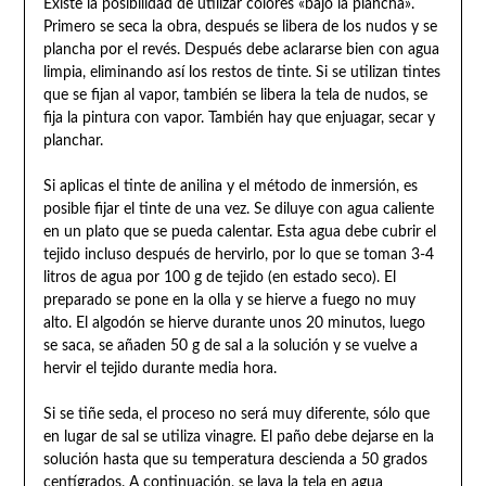
Existe la posibilidad de utilizar colores «bajo la plancha».
Primero se seca la obra, después se libera de los nudos y se
plancha por el revés. Después debe aclararse bien con agua
limpia, eliminando así los restos de tinte. Si se utilizan tintes
que se fijan al vapor, también se libera la tela de nudos, se
fija la pintura con vapor. También hay que enjuagar, secar y
planchar.
Si aplicas el tinte de anilina y el método de inmersión, es
posible fijar el tinte de una vez. Se diluye con agua caliente
en un plato que se pueda calentar. Esta agua debe cubrir el
tejido incluso después de hervirlo, por lo que se toman 3-4
litros de agua por 100 g de tejido (en estado seco). El
preparado se pone en la olla y se hierve a fuego no muy
alto. El algodón se hierve durante unos 20 minutos, luego
se saca, se añaden 50 g de sal a la solución y se vuelve a
hervir el tejido durante media hora.
Si se tiñe seda, el proceso no será muy diferente, sólo que
en lugar de sal se utiliza vinagre. El paño debe dejarse en la
solución hasta que su temperatura descienda a 50 grados
centígrados. A continuación, se lava la tela en agua