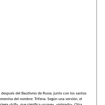
 después del Bautismo de Rusia, junto con los santos
emenina del nombre: Trifena. Según una versión, el
riega «trifi», que significa «suave», «mimado». Otra