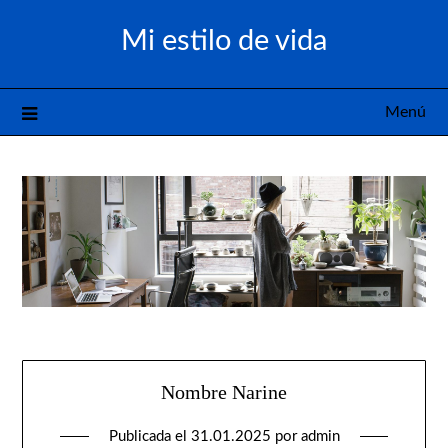
Saltar
Mi estilo de vida
al
contenido
Menú
Nombre Narine
Publicada el
31.01.2025
por
admin