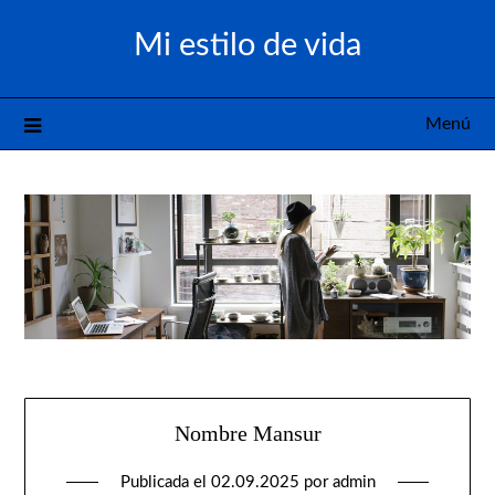
Saltar
Mi estilo de vida
al
contenido
Menú
Nombre Mansur
Publicada el
02.09.2025
por
admin