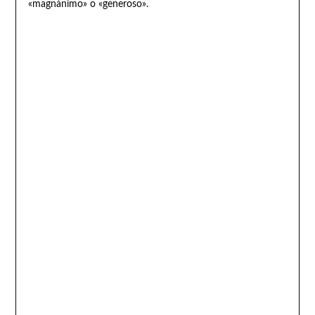
«magnánimo» o «generoso».