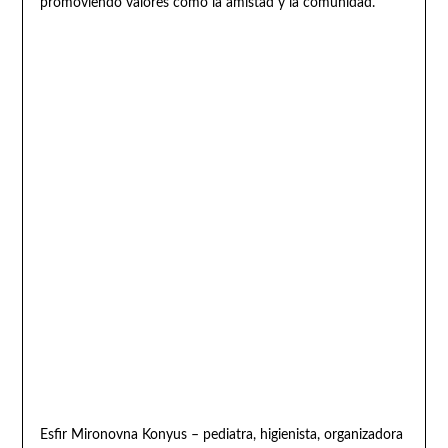
promoviendo valores como la amistad y la comunidad.
Esfir Mironovna Konyus – pediatra, higienista, organizadora