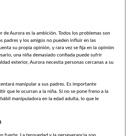
ter de Aurora es la ambición. Todos los problemas son
s padres y los amigos no pueden influir en las
uenta su propia opinión, y rara vez se fija en la opinión
esario, una niña demasiado confiada puede sufrir
ialdad exterior, Aurora necesita personas cercanas a su
ntentará manipular a sus padres. Es importante
tir que le ocurran a la niña. Si no se pone freno a la
ábil manipuladora en la edad adulta, lo que le
a
n fuerte. La terquedad y la perseverancia son