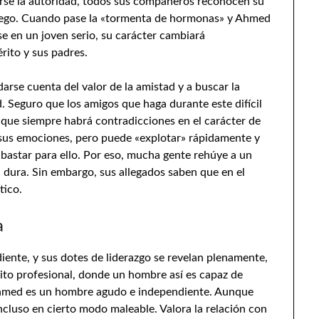
rse la autoridad, todos sus compañeros reconocen su
su ego. Cuando pase la «tormenta de hormonas» y Ahmed
se en un joven serio, su carácter cambiará
rito y sus padres.
rse cuenta del valor de la amistad y a buscar la
. Seguro que los amigos que haga durante este difícil
nque siempre habrá contradicciones en el carácter de
 sus emociones, pero puede «explotar» rápidamente y
 bastar para ello. Por eso, mucha gente rehúye a un
 dura. Sin embargo, sus allegados saben que en el
tico.
a
iente, y sus dotes de liderazgo se revelan plenamente,
bito profesional, donde un hombre así es capaz de
 Ahmed es un hombre agudo e independiente. Aunque
ncluso en cierto modo maleable. Valora la relación con