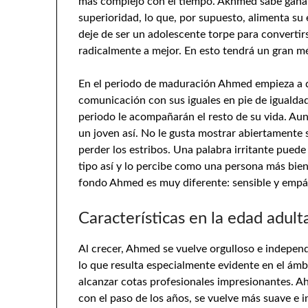
más complejo con el tiempo. Akhmed sabe gana
superioridad, lo que, por supuesto, alimenta 
deje de ser un adolescente torpe para convertir
radicalmente a mejor. En esto tendrá un gran mé
En el periodo de maduración Ahmed empieza a da
comunicación con sus iguales en pie de igualdad
periodo le acompañarán el resto de su vida. Au
un joven así. No le gusta mostrar abiertamente
perder los estribos. Una palabra irritante puede
tipo así y lo percibe como una persona más bien
fondo Ahmed es muy diferente: sensible y empá
Características en la edad adult
Al crecer, Ahmed se vuelve orgulloso e independ
lo que resulta especialmente evidente en el ám
alcanzar cotas profesionales impresionantes.
con el paso de los años, se vuelve más suave e i