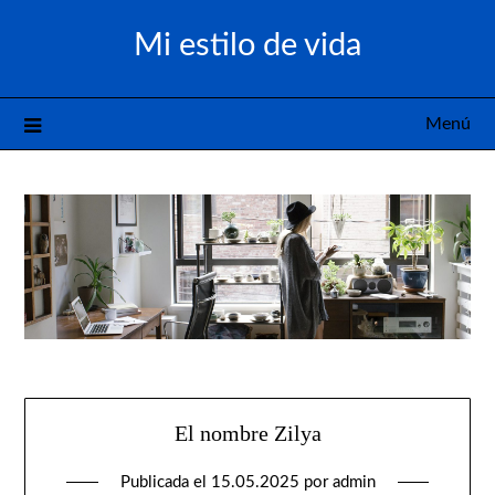
Saltar
Mi estilo de vida
al
contenido
Menú
El nombre Zilya
Publicada el
15.05.2025
por
admin