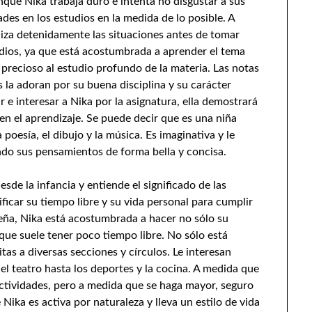
que Nika trabaja duro e intenta no disgustar a sus
des en los estudios en la medida de lo posible. A
liza detenidamente las situaciones antes de tomar
studios, ya que está acostumbrada a aprender el tema
 precioso al estudio profundo de la materia. Las notas
 la adoran por su buena disciplina y su carácter
 e interesar a Nika por la asignatura, ella demostrará
en el aprendizaje. Se puede decir que es una niña
poesía, el dibujo y la música. Es imaginativa y le
ndo sus pensamientos de forma bella y concisa.
sde la infancia y entiende el significado de las
ficar su tiempo libre y su vida personal para cumplir
ña, Nika está acostumbrada a hacer no sólo su
, que suele tener poco tiempo libre. No sólo está
tas a diversas secciones y círculos. Le interesan
 el teatro hasta los deportes y la cocina. A medida que
 actividades, pero a medida que se haga mayor, seguro
Nika es activa por naturaleza y lleva un estilo de vida