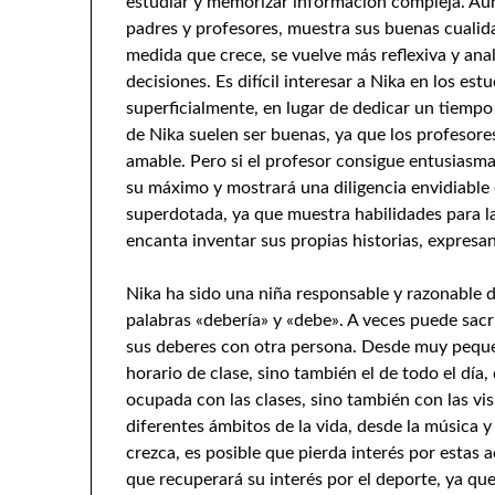
estudiar y memorizar información compleja. Aun
padres y profesores, muestra sus buenas cualida
medida que crece, se vuelve más reflexiva y ana
decisiones. Es difícil interesar a Nika en los e
superficialmente, en lugar de dedicar un tiempo
de Nika suelen ser buenas, ya que los profesores
amable. Pero si el profesor consigue entusiasmar
su máximo y mostrará una diligencia envidiable 
superdotada, ya que muestra habilidades para la 
encanta inventar sus propias historias, expresa
Nika ha sido una niña responsable y razonable de
palabras «debería» y «debe». A veces puede sacri
sus deberes con otra persona. Desde muy peque
horario de clase, sino también el de todo el día
ocupada con las clases, sino también con las visi
diferentes ámbitos de la vida, desde la música y
crezca, es posible que pierda interés por estas
que recuperará su interés por el deporte, ya que 