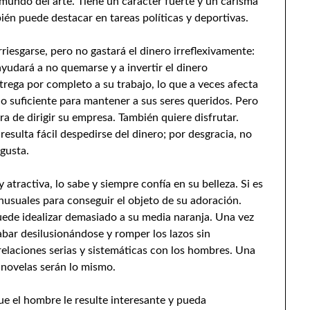
 mundo del arte. Tiene un carácter fuerte y un carisma
ién puede destacar en tareas políticas y deportivas.
iesgarse, pero no gastará el dinero irreflexivamente:
 ayudará a no quemarse y a invertir el dinero
rega por completo a su trabajo, lo que a veces afecta
o suficiente para mantener a sus seres queridos. Pero
ra de dirigir su empresa. También quiere disfrutar.
resulta fácil despedirse del dinero; por desgracia, no
gusta.
atractiva, lo sabe y siempre confía en su belleza. Si es
inusuales para conseguir el objeto de su adoración.
ede idealizar demasiado a su media naranja. Una vez
abar desilusionándose y romper los lazos sin
r relaciones serias y sistemáticas con los hombres. Una
s novelas serán lo mismo.
e el hombre le resulte interesante y pueda