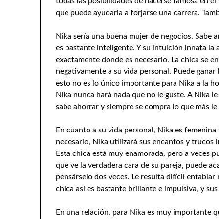
todas las posibilidades de hacerse famosa en el
que puede ayudarla a forjarse una carrera. Tamb
Nika sería una buena mujer de negocios. Sabe arr
es bastante inteligente. Y su intuición innata la
exactamente donde es necesario. La chica se ent
negativamente a su vida personal. Puede ganar l
esto no es lo único importante para Nika a la ho
Nika nunca hará nada que no le guste. A Nika le 
sabe ahorrar y siempre se compra lo que más le 
En cuanto a su vida personal, Nika es femenina y 
necesario, Nika utilizará sus encantos y trucos 
Esta chica está muy enamorada, pero a veces pu
que ve la verdadera cara de su pareja, puede ac
pensárselo dos veces. Le resulta difícil entabla
chica así es bastante brillante e impulsiva, y su
En una relación, para Nika es muy importante qu