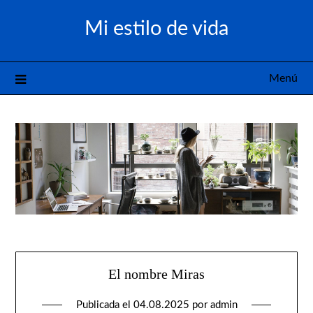
Saltar
Mi estilo de vida
al
contenido
Menú
El nombre Miras
Publicada el
04.08.2025
por
admin