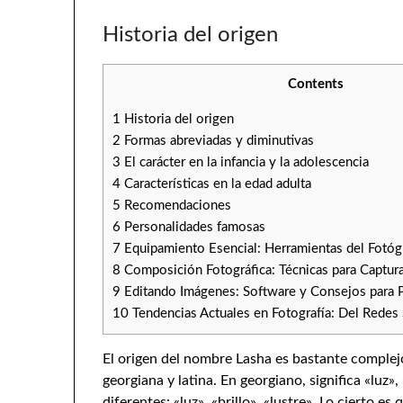
Historia del origen
Contents
1
Historia del origen
2
Formas abreviadas y diminutivas
3
El carácter en la infancia y la adolescencia
4
Características en la edad adulta
5
Recomendaciones
6
Personalidades famosas
7
Equipamiento Esencial: Herramientas del Fotó
8
Composición Fotográfica: Técnicas para Captura
9
Editando Imágenes: Software y Consejos para P
10
Tendencias Actuales en Fotografía: Del Redes S
El origen del nombre Lasha es bastante complej
georgiana y latina. En georgiano, significa «luz»
diferentes: «luz», «brillo», «lustre». Lo cierto e