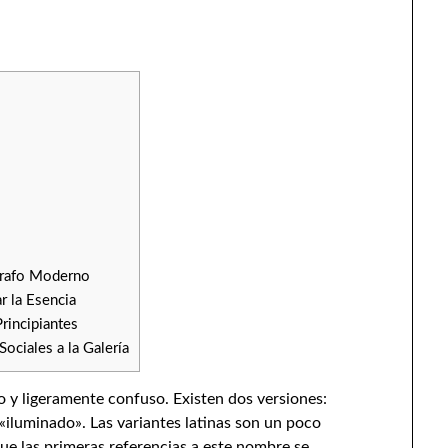
grafo Moderno
r la Esencia
rincipiantes
ociales a la Galería
o y ligeramente confuso. Existen dos versiones:
, «iluminado». Las variantes latinas son un poco
s que las primeras referencias a este nombre se