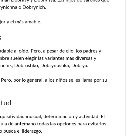
laman Dobravy y Dobrynya. Los hijos de varones que
rynichna o Dobrynich.
jor y el más amable.
s
ble al oído. Pero, a pesar de ello, los padres y
re suelen elegir las variantes más diversas y
ynchik, Dobrushko, Dobrynushka, Dobrya.
ero, por lo general, a los niños se les llama por su
ntud
sitividad inusual, determinación y actividad. El
lcula de antemano todas las opciones para evitarlos.
 busca el liderazgo.