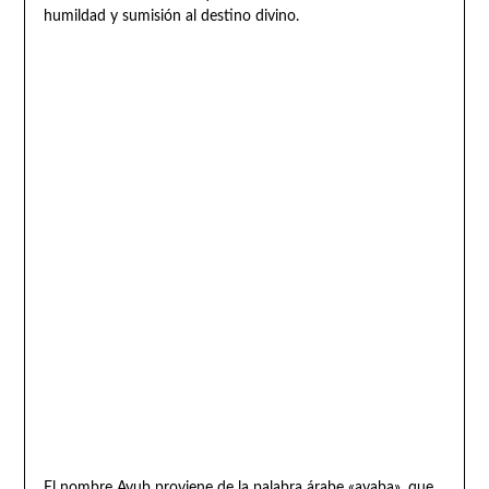
humildad y sumisión al destino divino.
El nombre Ayub proviene de la palabra árabe «ayaba», que