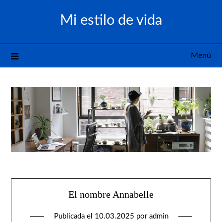
Saltar
Mi estilo de vida
al
contenido
Menú
El nombre Annabelle
Publicada el
10.03.2025
por
admin