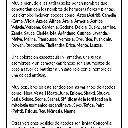
Muy a menudo a las gatitas se les ponen nombres que
concuerdan con los nombres de hermosas flores y plantas.
Los ejemplos incluyen apodos como:
Aster (Astrid), Camelia
(Cama), Viola, Azalea, Althea, Aralia, Armeria, Astilbe,
Veigela, Verbena, Gardenia, Godetia, Deicia, Dusky, Jasmine,
Zamia, Sauce, Clarkia, Ixia, Arándano, Cuphea, Lavanda,
Malva, Malina, Frambuesa, Nemesia, Orquídea, Pushkinia,
Rowan, Rudbeckia, Tladiantha, Erica, Menta, Leuzea.
Una coloración espectacular y llamativa, una gracia
asombrosa y un carácter caprichoso son argumentos de
peso a favor de bautizar a un gato rojo con el nombre de
una deidad antigua.
Muy populares en este sentido son las variantes de apodos
como:
Hera, Vesta, Hécate, Juno, Epione, Shakti, Shudyr,
Satis, Selene, Sedna, Seshat, Sif (diosa de la fertilidad en la
mitología germánico-escandinava), Spes, Tefida, Paht
(Pahti), Psique, Rea, Némesis, Nanna.
Otras versiones posibles de apodos son
Ishtar, Concordia,