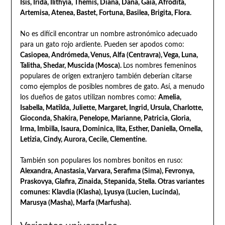
Isis, Irida, Ilithyia, Themis, Diana, Dana, Gaia, Afrodita,
Artemisa, Atenea, Bastet, Fortuna, Basilea, Brigita, Flora.
No es difícil encontrar un nombre astronómico adecuado
para un gato rojo ardiente. Pueden ser apodos como:
Casiopea, Andrómeda, Venus, Alfa (Centravra), Vega, Luna,
Talitha, Shedar, Muscida (Mosca).
Los nombres femeninos
populares de origen extranjero también deberían citarse
como ejemplos de posibles nombres de gato. Así, a menudo
los dueños de gatos utilizan nombres como:
Amelia,
Isabella, Matilda, Juliette, Margaret, Ingrid, Ursula, Charlotte,
Gioconda, Shakira, Penelope, Marianne, Patricia, Gloria,
Irma, Imbilla, Isaura, Dominica, Ilta, Esther, Daniella, Ornella,
Letizia, Cindy, Aurora, Cecile, Clementine.
También son populares los nombres bonitos en ruso:
Alexandra, Anastasia, Varvara, Serafima (Sima), Fevronya,
Praskovya, Glafira, Zinaida, Stepanida, Stella. Otras variantes
comunes: Klavdia (Klasha), Lyusya (Lucien, Lucinda),
Marusya (Masha), Marfa (Marfusha).